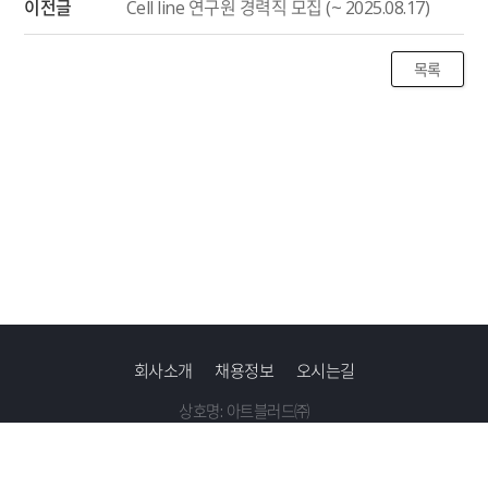
이전글
Cell line 연구원 경력직 모집 (~ 2025.08.17)
목록
회사소개
채용정보
오시는길
상호명: 아트블러드㈜
주소:
서울특별시 서초구 바우뫼로 207, 6층 및 7층(양재동) /
대표메
일: contact@artblood.kr