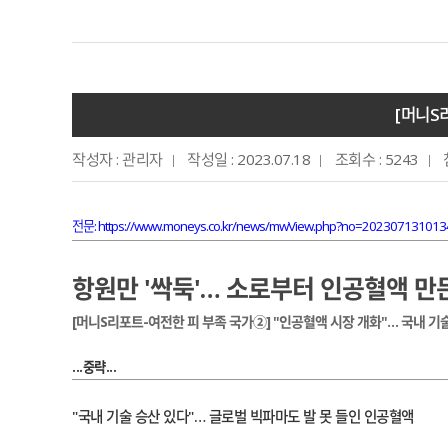
[머니S
작성자 : 관리자
작성일 : 2023.07.18
조회수 : 5243
전문:
https://www.moneys.co.kr/news/mwView.php?no=2023071310
항원만 '싹둑'… 소로부터 인공혈액 만
[머니S리포트-여전한 피 부족 국가②] "인공혈액 시장 개화"… 국내 기
...중략...
"국내 기술 승산 있다"… 글로벌 빅파마도 발 못 들인 인공혈액