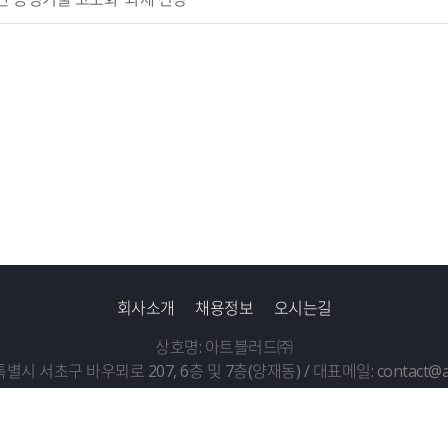
회사소개
채용정보
오시는길
상호명: 아트블러드㈜
별시 서초구 바우뫼로 207, 6층 및 7층(양재동) /
대표메일: contact@ar
COPYRIGHT © ArtBlood Inc. ALL RIGHTS RESERVED