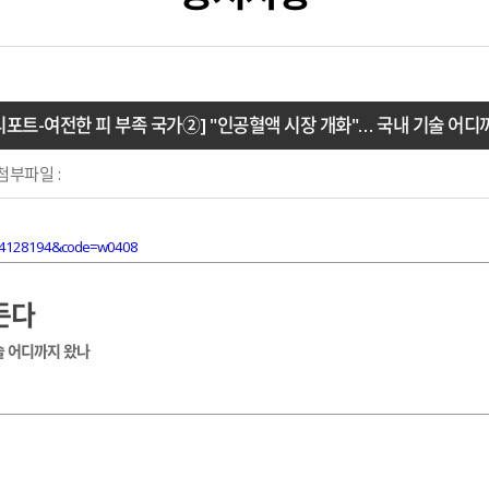
리포트-여전한 피 부족 국가②] "인공혈액 시장 개화"… 국내 기술 어디
첨부파일 :
134128194&code=w0408
든다
술 어디까지 왔나